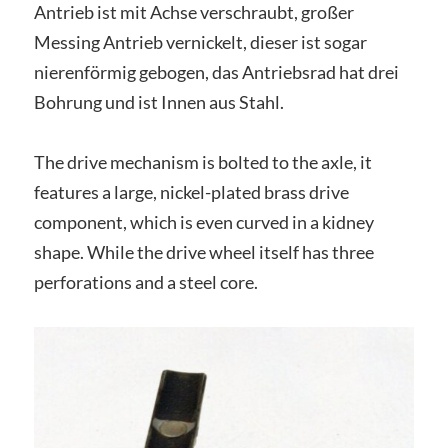
Antrieb ist mit Achse verschraubt, großer
Messing Antrieb vernickelt, dieser ist sogar
nierenförmig gebogen, das Antriebsrad hat drei
Bohrung und ist Innen aus Stahl.
The drive mechanism is bolted to the axle, it
features a large, nickel-plated brass drive
component, which is even curved in a kidney
shape. While the drive wheel itself has three
perforations and a steel core.