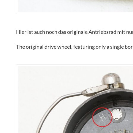
Hier ist auch noch das originale Antriebsrad mit n
The original drive wheel, featuring only a single bore