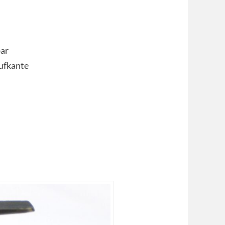
bar
ufkante