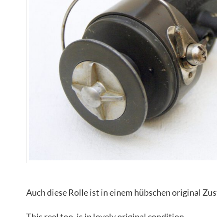
Auch diese Rolle ist in einem hübschen original Zu
This reel too, is in lovely original condition.