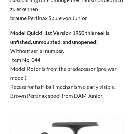
Aussparung für Halbbügelmechanismus deutlich
zu erkennen
braune Pertinax Spule von Junior
Model Quicki, 1st Version 1950 this reel is
unfished, unmounted, and unopened!
Without serial number.
Item No. 044
ModellRotor is from the predecessor (pre-war
model).
Recess for half-bail mechanism clearly visible.
Brown Pertinax spool from DAM Junior.