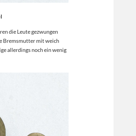
l
ren die Leute gezwungen
hte Bremsmutter mit weich
ge allerdings noch ein wenig