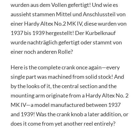
wurden aus dem Vollen gefertigt! Und wie es
aussieht stammen Mittel und Anschlussteil von
einer Hardy Altex No.2 MK IV, diese wurden von
1937 bis 1939 hergestellt! Der Kurbelknauf
wurde nachträglich gefertigt oder stammt von
einer noch anderen Rolle?
Here is the complete crank once again—every
single part was machined from solid stock! And
by the looks of it, the central section and the
mounting arm originate from a Hardy Altex No. 2
MK IV—a model manufactured between 1937
and 1939! Was the crank knob a later addition, or
does it come from yet another reel entirely?