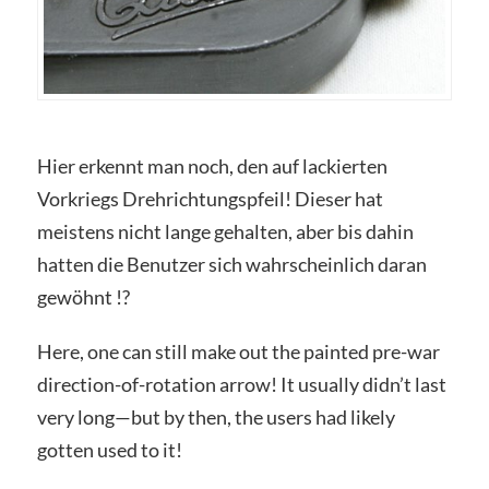
Hier erkennt man noch, den auf lackierten
Vorkriegs Drehrichtungspfeil! Dieser hat
meistens nicht lange gehalten, aber bis dahin
hatten die Benutzer sich wahrscheinlich daran
gewöhnt !?
Here, one can still make out the painted pre-war
direction-of-rotation arrow! It usually didn’t last
very long—but by then, the users had likely
gotten used to it!