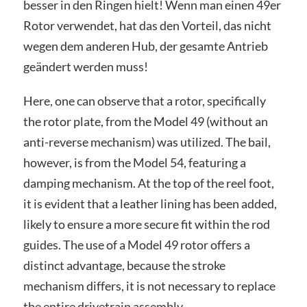
besser in den Ringen hielt! Wenn man einen 49er
Rotor verwendet, hat das den Vorteil, das nicht
wegen dem anderen Hub, der gesamte Antrieb
geändert werden muss!
Here, one can observe that a rotor, specifically
the rotor plate, from the Model 49 (without an
anti-reverse mechanism) was utilized. The bail,
however, is from the Model 54, featuring a
damping mechanism. At the top of the reel foot,
it is evident that a leather lining has been added,
likely to ensure a more secure fit within the rod
guides. The use of a Model 49 rotor offers a
distinct advantage, because the stroke
mechanism differs, it is not necessary to replace
the entire drivetrain assembly.