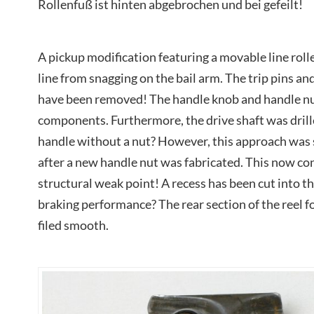
Rollenfuß ist hinten abgebrochen und bei gefeilt!
A pickup modification featuring a movable line roll
line from snagging on the bail arm. The trip pins a
have been removed! The handle knob and handle n
components. Furthermore, the drive shaft was drill
handle without a nut? However, this approach wa
after a new handle nut was fabricated. This now co
structural weak point! A recess has been cut into t
braking performance? The rear section of the reel f
filed smooth.