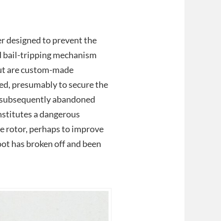
er designed to prevent the
nd bail-tripping mechanism
ut are custom-made
ed, presumably to secure the
s subsequently abandoned
nstitutes a dangerous
he rotor, perhaps to improve
oot has broken off and been