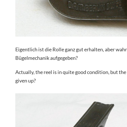
Eigentlich ist die Rolle ganz gut erhalten, aber wah
Bügelmechanik aufgegeben?
Actually, the reel is in quite good condition, but t
given up?