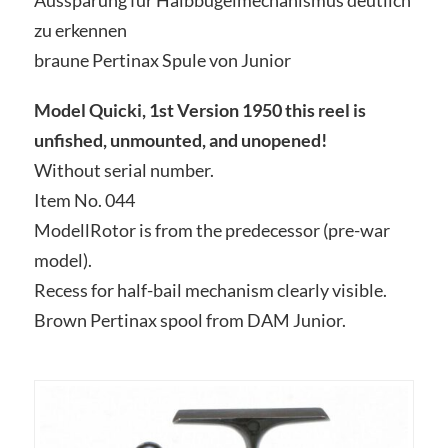
Aussparung für Halbbügelmechanismus deutlich
zu erkennen
braune Pertinax Spule von Junior
Model Quicki, 1st Version 1950 this reel is
unfished, unmounted, and unopened!
Without serial number.
Item No. 044
ModellRotor is from the predecessor (pre-war
model).
Recess for half-bail mechanism clearly visible.
Brown Pertinax spool from DAM Junior.