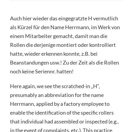
Auch hier wieder das eingegratzte H vermutlich
als Kürzel für den Name Herrmann, im Werk von
einem Mitarbeiter gemacht, damit man die
Rollen die derjenige montiert oder kontrolliert
hatte, wieder erkennen konnte, z.B. bei
Beanstandungen usw.! Zu der Zeit als die Rollen
noch keine Seriennr. hatten!
Here again, we see the scratched-in „H“,
presumably an abbreviation for the name
Herrmann, applied by a factory employee to
enable the identification of the specific rollers
that individual had assembled or inspected (e.g.,
in the event of complaints, etc.). This practice