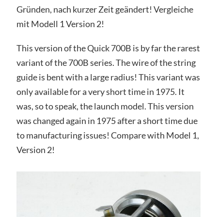
Gründen, nach kurzer Zeit geändert! Vergleiche
mit Modell 1 Version 2!
This version of the Quick 700B is by far the rarest
variant of the 700B series. The wire of the string
guide is bent with a large radius! This variant was
only available for a very short time in 1975. It
was, so to speak, the launch model. This version
was changed again in 1975 after a short time due
to manufacturing issues! Compare with Model 1,
Version 2!