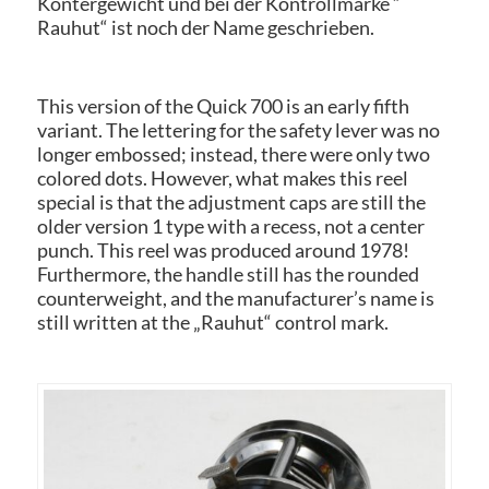
Kontergewicht und bei der Kontrollmarke “
Rauhut“ ist noch der Name geschrieben.
This version of the Quick 700 is an early fifth
variant. The lettering for the safety lever was no
longer embossed; instead, there were only two
colored dots. However, what makes this reel
special is that the adjustment caps are still the
older version 1 type with a recess, not a center
punch. This reel was produced around 1978!
Furthermore, the handle still has the rounded
counterweight, and the manufacturer’s name is
still written at the „Rauhut“ control mark.