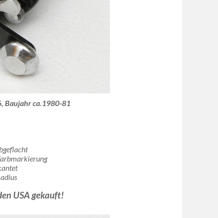
, Baujahr ca.1980-81
bgeflacht
 Farbmarkierung
kantet
Radius
den USA gekauft!