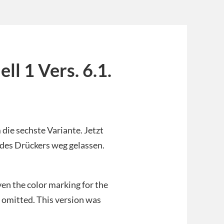
l 1 Vers. 6.1.
 die sechste Variante. Jetzt
 des Drückers weg gelassen.
Even the color marking for the
 omitted. This version was