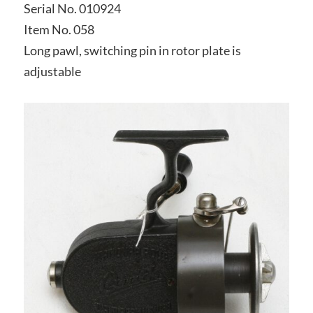
Serial No. 010924
Item No. 058
Long pawl, switching pin in rotor plate is
adjustable