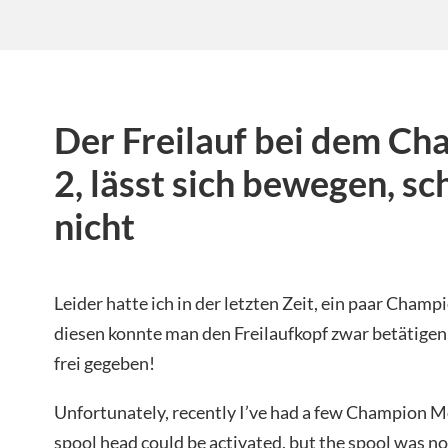
Der Freilauf bei dem C
2, lässt sich bewegen, sc
nicht
Leider hatte ich in der letzten Zeit, ein paar Champ
diesen konnte man den Freilaufkopf zwar betätigen,
frei gegeben!
Unfortunately, recently I’ve had a few Champion Mo
spool head could be activated, but the spool was no