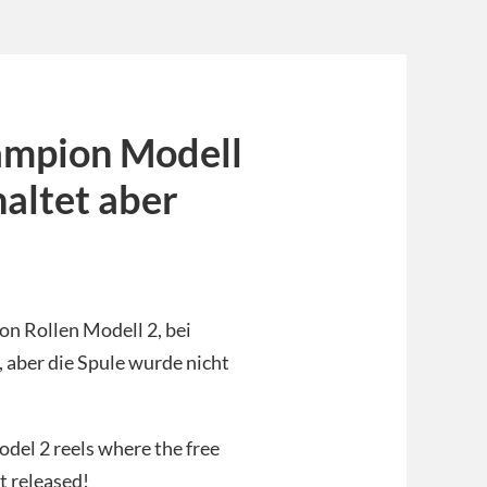
hampion Modell
haltet aber
ion Rollen Modell 2, bei
 aber die Spule wurde nicht
del 2 reels where the free
t released!