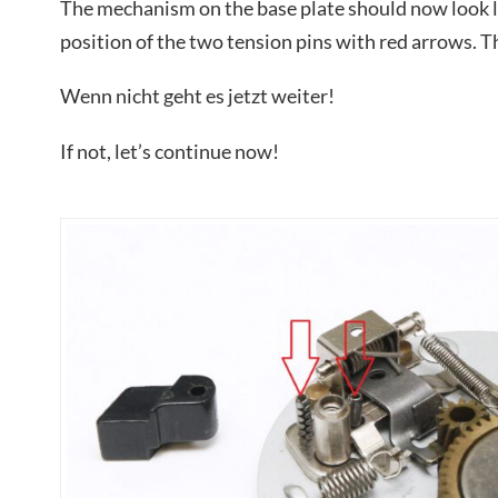
The mechanism on the base plate should now look li
position of the two tension pins with red arrows. Th
Wenn nicht geht es jetzt weiter!
If not, let’s continue now!