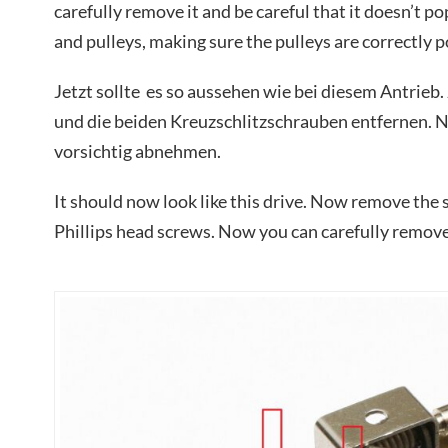
carefully remove it and be careful that it doesn’t 
and pulleys, making sure the pulleys are correctly p
Jetzt sollte es so aussehen wie bei diesem Antrieb
und die beiden Kreuzschlitzschrauben entfernen. N
vorsichtig abnehmen.
It should now look like this drive. Now remove the
Phillips head screws. Now you can carefully remove