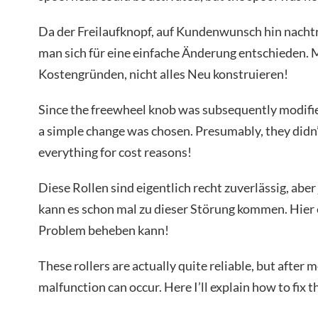
Da der Freilaufknopf, auf Kundenwunsch hin nachtr
man sich für eine einfache Änderung entschieden. 
Kostengründen, nicht alles Neu konstruieren!
Since the freewheel knob was subsequently modifie
a simple change was chosen. Presumably, they didn
everything for cost reasons!
Diese Rollen sind eigentlich recht zuverlässig, aber
kann es schon mal zu dieser Störung kommen. Hier 
Problem beheben kann!
These rollers are actually quite reliable, but after 
malfunction can occur. Here I’ll explain how to fix 