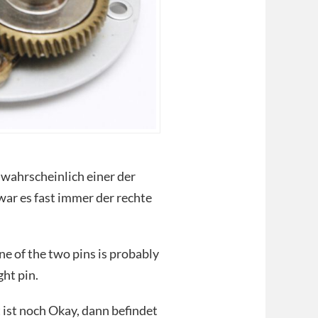
t wahrscheinlich einer der
 war es fast immer der rechte
one of the two pins is probably
ght pin.
t ist noch Okay, dann befindet