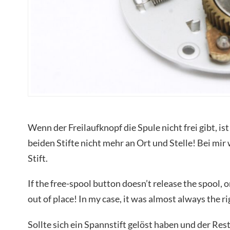
Wenn der Freilaufknopf die Spule nicht frei gibt, is
beiden Stifte nicht mehr an Ort und Stelle! Bei mir
Stift.
If the free-spool button doesn’t release the spool, 
out of place! In my case, it was almost always the ri
Sollte sich ein Spannstift gelöst haben und der Res