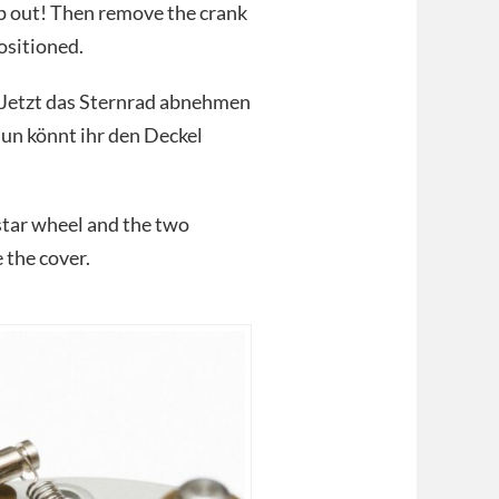
pop out! Then remove the crank
ositioned.
. Jetzt das Sternrad abnehmen
un könnt ihr den Deckel
 star wheel and the two
 the cover.