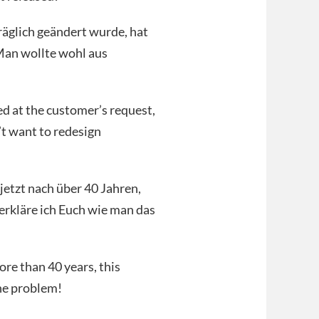
äglich geändert wurde, hat
Man wollte wohl aus
d at the customer’s request,
’t want to redesign
 jetzt nach über 40 Jahren,
erkläre ich Euch wie man das
more than 40 years, this
the problem!