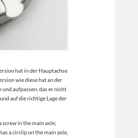
ersion hat in der Hauptachse
ersion wie diese hat an der
und aufpassen, das er nicht
d auf die richtige Lage der
a screw in the main axle;
has a circlip on the main axle,