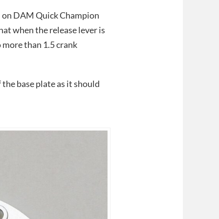
eel on DAM Quick Champion
at when the release lever is
o more than 1.5 crank
 the base plate as it should