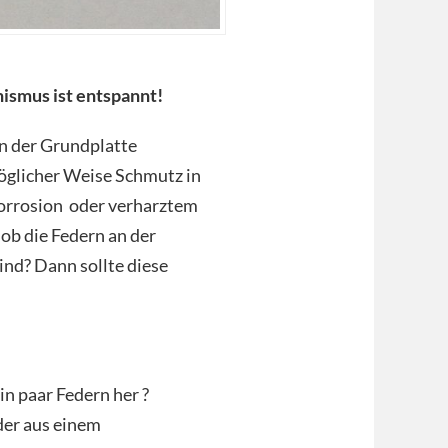
ismus ist entspannt!
on der Grundplatte
öglicher Weise Schmutz in
Korrosion oder verharztem
 ob die Federn an der
ind? Dann sollte diese
n paar Federn her ?
der aus einem