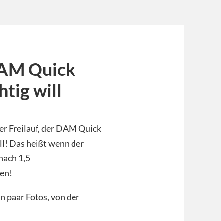
DAM Quick
tig will
der Freilauf, der DAM Quick
ll! Das heißt wenn der
nach 1,5
gen!
ein paar Fotos, von der