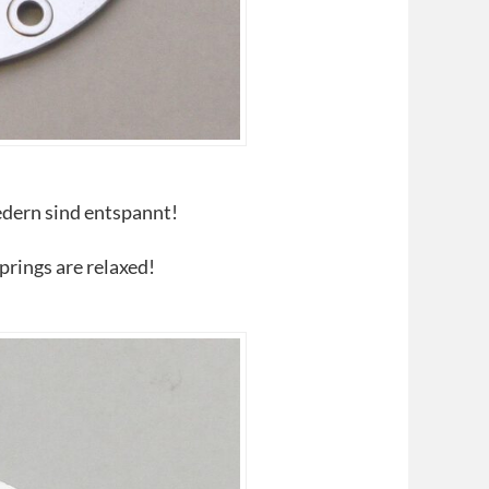
Federn sind entspannt!
springs are relaxed!