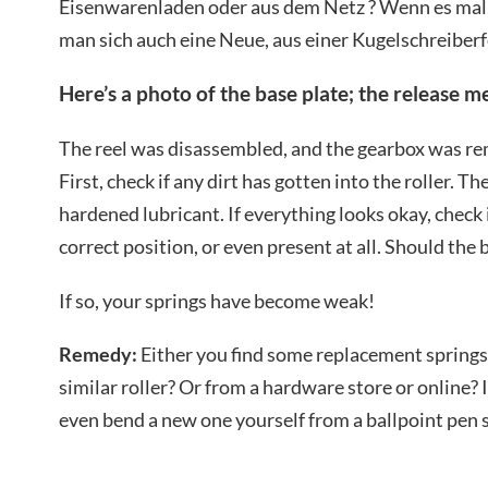
Eisenwarenladen oder aus dem Netz ? Wenn es mal
man sich auch eine Neue, aus einer Kugelschreiberf
Here’s a photo of the base plate; the release m
The reel was disassembled, and the gearbox was re
First, check if any dirt has gotten into the roller. T
hardened lubricant. If everything looks okay, check i
correct position, or even present at all. Should the b
If so, your springs have become weak!
Remedy:
Either you find some replacement sprin
similar roller? Or from a hardware store or online? I
even bend a new one yourself from a ballpoint pen 