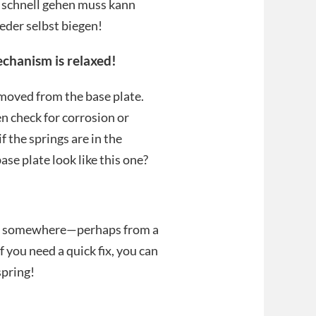
 schnell gehen muss kann
eder selbst biegen!
echanism is relaxed!
moved from the base plate.
hen check for corrosion or
f the springs are in the
ase plate look like this one?
gs somewhere—perhaps from a
f you need a quick fix, you can
spring!