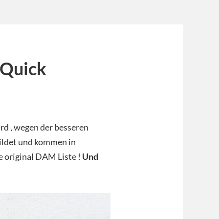
 Quick
ard , wegen der besseren
bildet und kommen in
 original DAM Liste !
Und